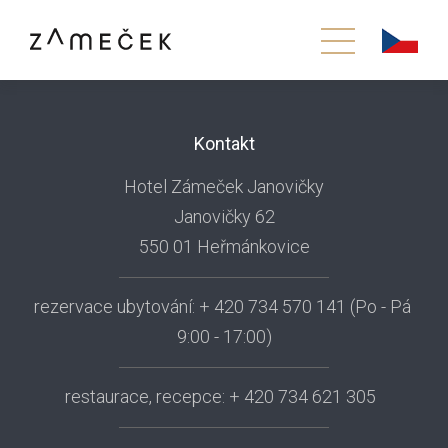
Kontakt
Hotel Zámeček Janovičky
Janovičky 62
550 01 Heřmánkovice
rezervace ubytování: + 420 734 570 141 (Po - Pá
9:00 - 17:00)
restaurace, recepce: + 420 734 621 305