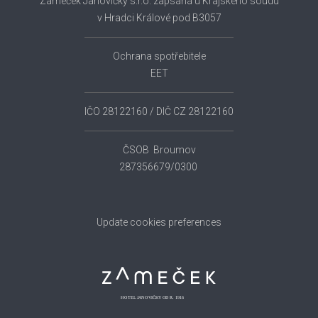
Zámeček Janovičky s.r.o. zapsaná u Krajského soudu
v Hradci Králové pod B3057
Ochrana spotřebitele
EET
IČO 28122160 / DIČ CZ 28122160
ČSOB Broumov
287356679/0300
Update cookies preferences