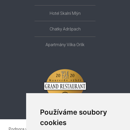
Hotel Skalní Mlýn
Chatky Adršpach
Apartmány Vilka Orlík
Používáme soubory
cookies
Podpora vzájemné spolupráce kreativních profesionálů