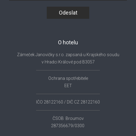
Odeslat
O hotelu
Zámeček Janovičky s.r.o. zapsaná u Krajského soudu
v Hradci Králové pod B3057
Ochrana spotřebitele
EET
IČO 28122160 / DIČ CZ 28122160
ČSOB Broumov
287356679/0300