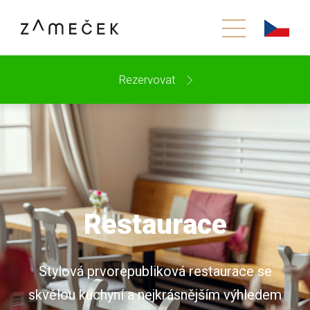
Rezervovat
Restaurace
Stylová prvorepubliková restaurace se
skvělou kuchyní a nejkrásnějším výhledem