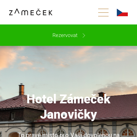
Rezervovat
Hotel Zámeček
Janovičky
To pravé místo pro Vaši dovolenou na