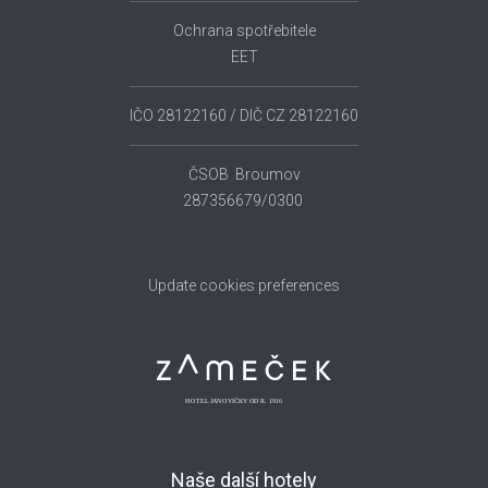
Ochrana spotřebitele
EET
IČO 28122160 / DIČ CZ 28122160
ČSOB Broumov
287356679/0300
Update cookies preferences
Naše další hotely