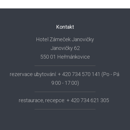
Kontakt
Hotel Zámeček Janovičky
Janovičky 62
550 01 Heřmánkovice
rezervace ubytování: + 420 734 570 141 (Po - Pá
9:00 - 17:00)
restaurace, recepce: + 420 734 621 305