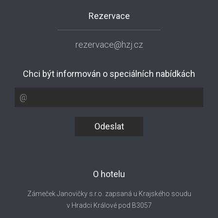
Rezervace
rezervace@hzj.cz
Chci být informován o speciálních nabídkách
Odeslat
O hotelu
Zámeček Janovičky s.r.o. zapsaná u Krajského soudu
v Hradci Králové pod B3057