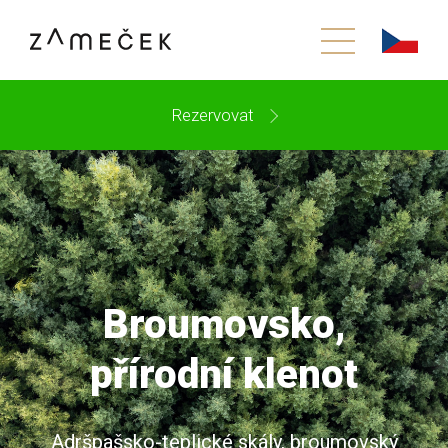
Rezervovat
Broumovsko,
přírodní klenot
Adršpašsko-teplické skály, broumovský