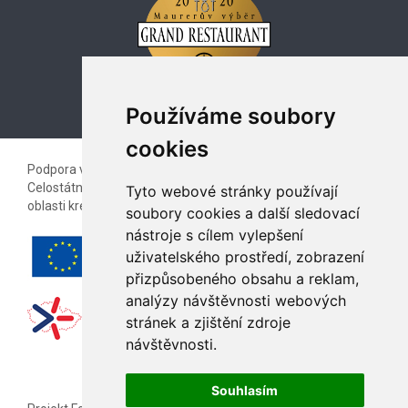
Používáme soubory
cookies
Podpora vzájemné spolupráce kreativních profesionálů
Celostátní galerie kreativců a podnikatelského sektoru v
Tyto webové stránky používají
oblasti kreativních inovací.
soubory cookies a další sledovací
nástroje s cílem vylepšení
uživatelského prostředí, zobrazení
přizpůsobeného obsahu a reklam,
analýzy návštěvnosti webových
stránek a zjištění zdroje
návštěvnosti.
Souhlasím