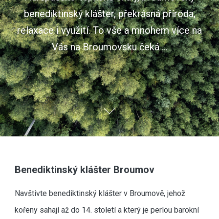
benediktinský klášter, překrásná příroda,
relaxace i využití. To vše a mnohem více na
Vás na Broumovsku čeká ...
Benediktinský klášter Broumov
Navštivte benediktinský klášter v Broumově, jehož
kořeny sahají až do 14. století a který je perlou barokní