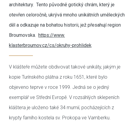
architektury. Tento původně gotický chrám, který je
otevřen celoročně, ukrývá mnoho unikátních uměleckých
děl a odkazuje na bohatou historii, jež přesahují region
Broumovska.
https://www.
klasterbroumov.cz/cs/okruhy-
prohlidek
V klášteře můžete obdivovat takové unikáty, jakým je
kopie Turínského plátna z roku 1651, které bylo
objeveno teprve v roce 1999. Jedná se o jediný
exemplář ve Střední Evropě. V rozsáhlých sklepeních
kláštera je uloženo také 34 mumií, pocházejících z
krypty farního kostela sv. Prokopa ve Vamberku.